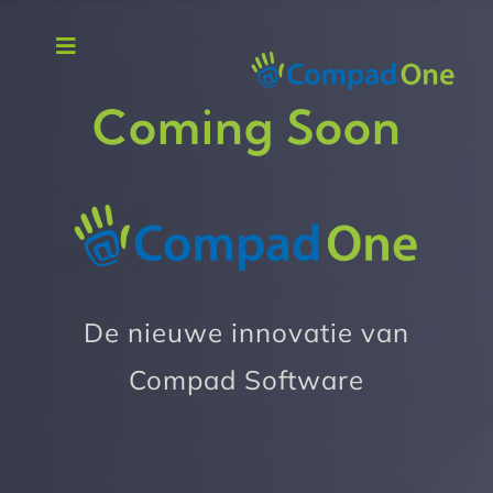
Naar
de
Navigatie
inhoud
in-/uitschakelen
CompadOne
Coming Soon
springen
Bakkerij
Horeca
Retail
De nieuwe innovatie van
Compad Software
Over ons
Support