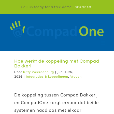
Naar
Call us today for a free demo
0800 000 000
de
inhoud
springen
Hoe werkt de koppeling met Compad
Bakkerij
Door
Kitty Weerdenburg
|
juni 10th,
2026
|
Integraties & koppelingen
,
Vragen
De koppeling tussen Compad Bakkerij
en CompadOne zorgt ervoor dat beide
systemen naadloos met elkaar